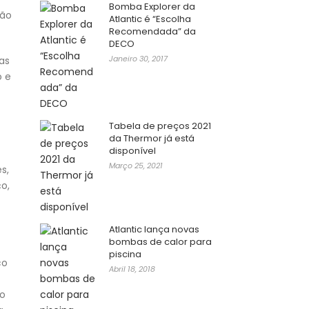
Bomba Explorer da
ção
Atlantic é “Escolha
Recomendada” da
DECO
Janeiro 30, 2017
 as
o e
Tabela de preços 2021
da Thermor já está
disponível
Março 25, 2021
s,
o,
Atlantic lança novas
bombas de calor para
piscina
co
Abril 18, 2018
do