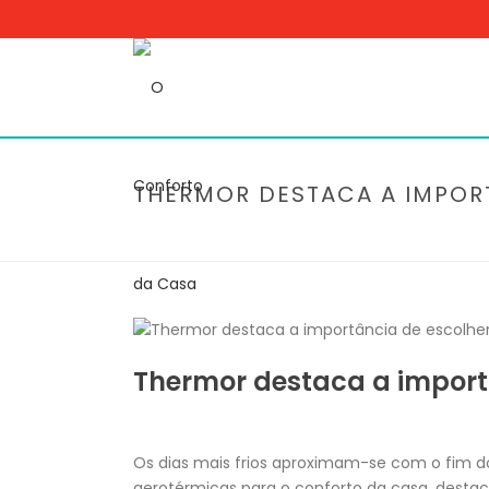
THERMOR DESTACA A IMPOR
Thermor destaca a import
Os dias mais frios aproximam-se com o fim do
aerotérmicas para o conforto da casa, desta