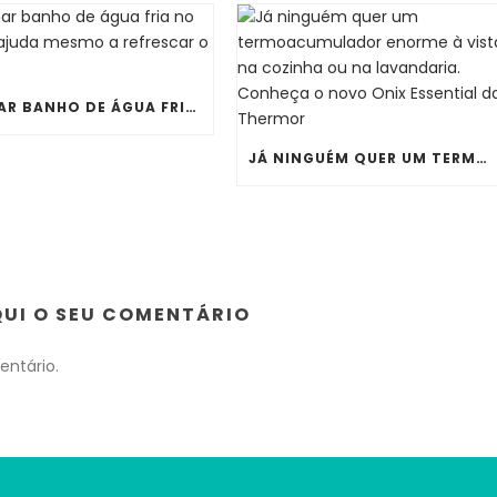
TOMAR BANHO DE ÁGUA FRIA NO VERÃO AJUDA MESMO A REFRESCAR O CORPO?
JÁ NINGUÉM QUER UM TERMOACUMULADOR ENORME À VISTA NA COZINHA OU NA LAVANDARIA. CONHEÇA O NOVO ONIX ESSENTIAL DA THERMOR
QUI O SEU COMENTÁRIO
ntário.