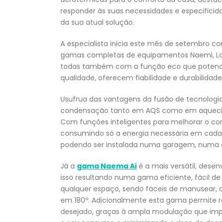
responder às suas necessidades e especific
da sua atual solução.
A especialista inicia este mês de setembro c
gamas completas de equipamentos Naemi, Log
todas também com a função eco que potencia
qualidade, oferecem fiabilidade e durabilidad
Usufrua das vantagens da fusão de tecnologi
condensação tanto em AQS como em aquecimen
Com funções inteligentes para melhorar o co
consumindo só a energia necessária em cad
podendo ser instalada numa garagem, numa 
Já a
gama Naema Ai
é a mais versátil, desen
isso resultando numa gama eficiente, fácil d
qualquer espaço, sendo fáceis de manusear, c
em 180º. Adicionalmente esta gama permite 
desejado, graças à ampla modulação que imp