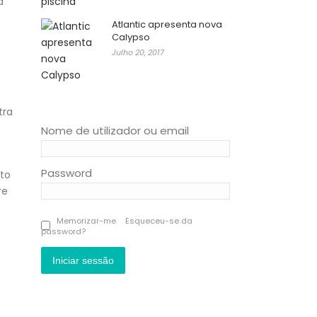
a
Atlantic apresenta nova
Calypso
Julho 20, 2017
tra
Nome de utilizador ou email
Password
nto
re
Memorizar-me
Esqueceu-se da
password?
Iniciar sessão