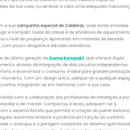
idades da sua casa, ou de levar a cabo uma adequada manuten
om a sua
campanha especial de Caldeiras
, onde estão incluídas
ic e Kompakt, todas da classe A de eficiência de aqueciment
 o nível de poupança. Apostando em materiais de elevada
e, com pouco desgaste e elevada resistência.
as de última geração da
Gama Kompakt
, que oferece dupla
to, através da integração de dois circuitos independentes.
nforto e economizar o consumo, é ideal para grandes prestaçõe
a momento. Com um design único, adequa-se a qualquer espaç
cozinha, integrando-se em harmonia com a sua casa.
volvida com a colaboração dos profissionais da instalação e por
e instalar e de manter. Compactas e leves, adequam-se a
om o sistema Rotafix que permite a rotação do painel eletróni
regular automaticamente a potência em função do conforto
ede o arranque e a paragem constante do sistema optimizan