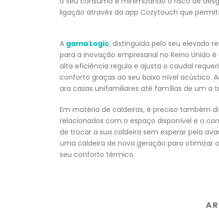
o seu consumo e minimizando o risco de desg
ligação através da app Cozytouch que permite 
A
gama Logic
, distinguida pelo seu elevado
para a inovação empresarial no Reino Unido é
alta eficiência regula e ajusta o caudal requ
conforto graças ao seu baixo nível acústico.
ara casas unifamiliares até famílias de um a 
Em matéria de caldeiras, é preciso também dif
relacionados com o espaço disponível e o con
de trocar a sua caldeira sem esperar pela ava
uma caldeira de nova geração para otimizar
seu conforto térmico.
AR