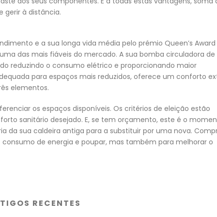
aste dos seus componentes. E a todas estas vantagens, soma 
gerir à distância.
 rendimento e a sua longa vida média pelo prémio Queen’s Award
 uma das mais fiáveis do mercado. A sua bomba circuladora de
erido reduzindo o consumo elétrico e proporcionando maior
 Adequada para espaços mais reduzidos, oferece um conforto ex
três elementos.
erenciar os espaços disponíveis. Os critérios de eleição estão
forto sanitário desejado. E, se tem orçamento, este é o mome
ria da sua caldeira antiga para a substituir por uma nova. Comp
 o consumo de energia e poupar, mas também para melhorar o
TIGOS RECENTES