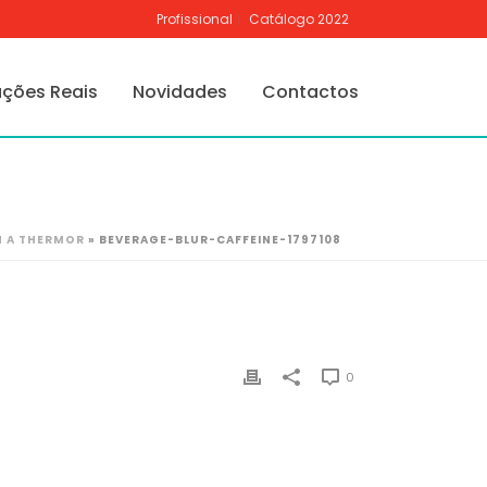
Profissional
Catálogo 2022
ações Reais
Novidades
Contactos
M A THERMOR
»
BEVERAGE-BLUR-CAFFEINE-1797108
0