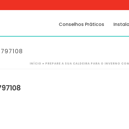
Conselhos Práticos
Instal
797108
INÍCIO
»
PREPARE A SUA CALDEIRA PARA O INVERNO CO
797108