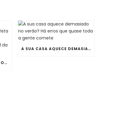
A SUA CASA AQUECE DEMASIADO NO VERÃO? HÁ ERROS QUE QUASE TODA A GENTE COMETE
JÁ NINGUÉM QUER UM TERMOACUMULADOR ENORME À VISTA NA COZINHA OU NA LAVANDARIA. CONHEÇA O NOVO ONIX ESSENTIAL DA THERMOR