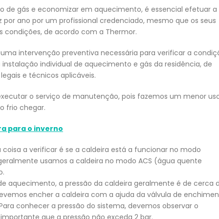
mo de gás e economizar em aquecimento, é essencial efetuar a
or ano por um profissional credenciado, mesmo que os seus
s condições, de acordo com a Thermor.
 uma intervenção preventiva necessária para verificar a condiç
nstalação individual de aquecimento e gás da residência, de
egais e técnicos aplicáveis.
a executar o serviço de manutenção, pois fazemos um menor us
 frio chegar.
ra para o inverno
coisa a verificar é se a caldeira está a funcionar no modo
o geralmente usamos a caldeira no modo ACS (água quente
o.
 de aquecimento, a pressão da caldeira geralmente é de cerca 
r, devemos encher a caldeira com a ajuda da válvula de enchime
a. Para conhecer a pressão do sistema, devemos observar o
 importante que a pressão não exceda 2 bar.