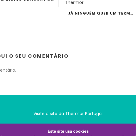
JÁ NINGUÉM QUER UM TERMOACUMULADOR ENORME À VISTA NA COZINHA OU NA LAVANDARIA. CONHEÇA O NOVO ONIX ESSENTIAL DA THERMOR
QUI O SEU COMENTÁRIO
ntário.
Visite o site da Thermor Portugal
Este site usa cookies