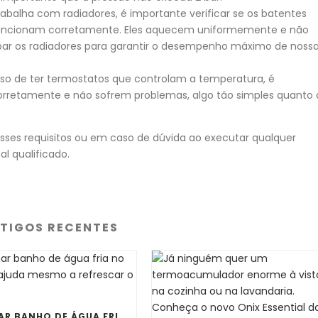
trabalha com radiadores, é importante verificar se os batentes
 funcionam corretamente. Eles aquecem uniformemente e não
par os radiadores para garantir o desempenho máximo de noss
aso de ter termostatos que controlam a temperatura, é
corretamente e não sofrem problemas, algo tão simples quanto 
sses requisitos ou em caso de dúvida ao executar qualquer
l qualificado.
TIGOS RECENTES
TOMAR BANHO DE ÁGUA FRIA NO VERÃO AJUDA MESMO A REFRESCAR O CORPO?