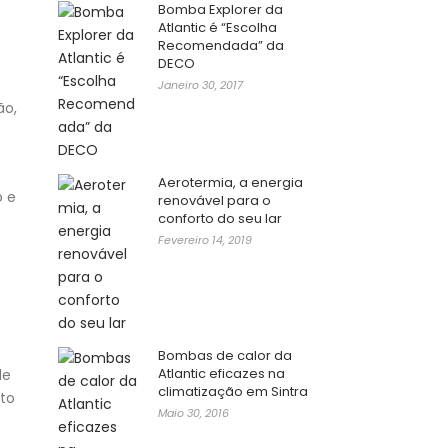
Bomba Explorer da
Atlantic é “Escolha
Recomendada” da
DECO
Janeiro 30, 2017
ão,
Aerotermia, a energia
o e
renovável para o
conforto do seu lar
Fevereiro 14, 2019
Bombas de calor da
Atlantic eficazes na
de
climatização em Sintra
nto
Maio 30, 2016