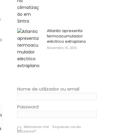
a
Atlantic apresenta
termoacumulador
a
eléctrico extraplano
Novembro 15, 2016
Nome de utilizador ou email
Password
Memorizar-me
Esqueceu-se da
password?