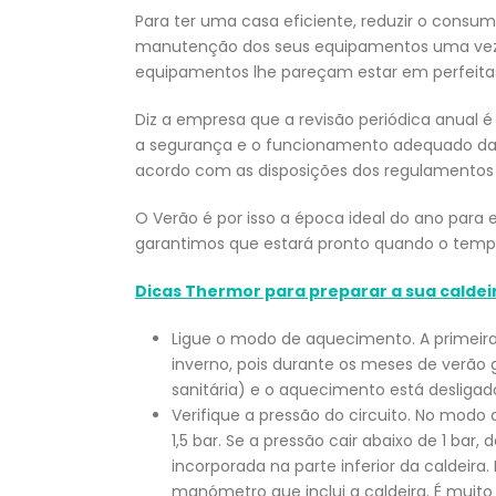
Para ter uma casa eficiente, reduzir o consu
manutenção dos seus equipamentos uma vez p
equipamentos lhe pareçam estar em perfeita
Diz a empresa que a revisão periódica anual é
a segurança e o funcionamento adequado da i
acordo com as disposições dos regulamentos l
O Verão é por isso a época ideal do ano par
garantimos que estará pronto quando o tempo
Dicas Thermor para preparar a sua caldei
Ligue o modo de aquecimento. A primeira 
inverno, pois durante os meses de verã
sanitária) e o aquecimento está desligad
Verifique a pressão do circuito. No modo
1,5 bar. Se a pressão cair abaixo de 1 ba
incorporada na parte inferior da caldeir
manómetro que inclui a caldeira. É muito