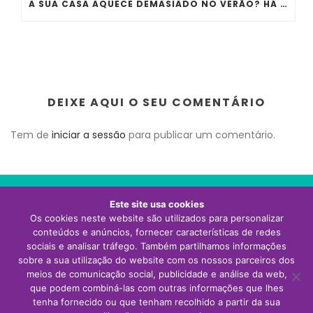
A SUA CASA AQUECE DEMASIADO NO VERÃO? HÁ ERROS QUE QUASE TODA A GENTE COMETE
DEIXE AQUI O SEU COMENTÁRIO
Tem de
iniciar a sessão
para publicar um comentário.
Este site usa cookies
Os cookies neste website são utilizados para personalizar
Visite o site da Thermor Portugal
conteúdos e anúncios, fornecer características de redes
sociais e analisar tráfego. Também partilhamos informações
sobre a sua utilização do website com os nossos parceiros dos
meios de comunicação social, publicidade e análise da web,
que podem combiná-las com outras informações que lhes
tenha fornecido ou que tenham recolhido a partir da sua