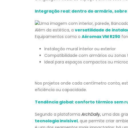
Integração real: dentro do armário, sobre
Além da estética, a
versatilidade de instal
Equipamentos como o
Aéromax VM R290
for
Instalação mural interior ou exterior
Compatibilidade com armários ou zonas 
Ideal para espaços compactos ou micro
Nos projetos onde cada centímetro conta, es
eficiência ou capacidade.
Tendência global: conforto térmico sem r
Segundo a plataforma
ArchDaily
,
uma das gran
tecnologia invisível
, que permite criar ambi
é um dos segmentos mais impactados: há um