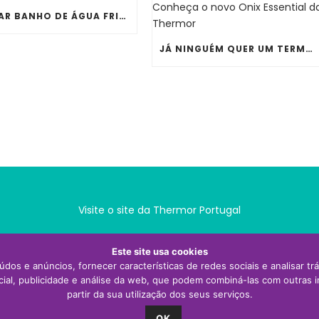
TOMAR BANHO DE ÁGUA FRIA NO VERÃO AJUDA MESMO A REFRESCAR O CORPO?
JÁ NINGUÉM QUER UM TERMOACUMULADOR ENORME À VISTA NA COZINHA OU NA LAVANDARIA. CONHEÇA O NOVO ONIX ESSENTIAL DA THERMOR
Visite o site da Thermor Portugal
Este site usa cookies
údos e anúncios, fornecer características de redes sociais e analisar t
al, publicidade e análise da web, que podem combiná-las com outras 
partir da sua utilização dos seus serviços.
OK