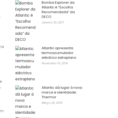
Bomba Explorer da
Atlantic é “Escolha
Recomendada” da
DECO
–
Janeiro 30, 2017
s
ma
Atlantic apresenta
termoacumulador
eléctrico extraplano
Novembro 15, 2016
se
u
Atlantic dá lugar à nova
marca e identidade:
Thermor
Março 29, 2019
om