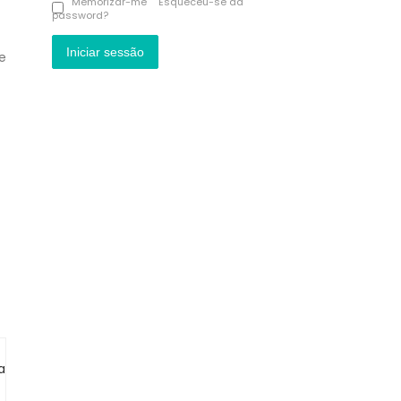
Memorizar-me
Esqueceu-se da
password?
Iniciar sessão
e