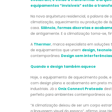
equipamentos “invisíveis” estão a transfo
Na nova arquitetura residencial, a palavra d
climatização, aquecimento ou produção de á
casa.
Silêncio, formas discretas e acabam
de antigamente. E a climatização torna-se, f
A
Thermor
, marca especialista em soluçõe
de equipamentos que unem
design, tecnolo
contemporânea.
Design sem interferência
Quando o design também aquece
Hoje, o equipamento de aquecimento pode, e
com design plano e acabamento em preto mat
industriais. Já o
Onix Connect Prateado
dest
perfeito para ambientes contemporâneos ou 
“A climatização deixou de ser um corpo est
a linguagem visual do espaço”, afirma Jose H