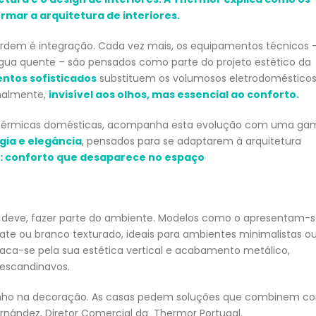
rmar a arquitetura de interiores.
e ordem é integração. Cada vez mais, os equipamentos técnicos 
gua quente – são pensados como parte do projeto estético da
entos sofisticados
substituem os volumosos eletrodoméstico
inalmente,
invisível aos olhos, mas essencial ao conforto.
s térmicas domésticas, acompanha esta evolução com uma ga
gia e elegância
, pensados para se adaptarem à arquitetura
s: conforto que desaparece no espaço
 deve, fazer parte do ambiente. Modelos como o apresentam-
e ou branco texturado, ideais para ambientes minimalistas o
aca-se pela sua estética vertical e acabamento metálico,
escandinavos.
ranho na decoração. As casas pedem soluções que combinem c
ernández, Diretor Comercial da Thermor Portugal.