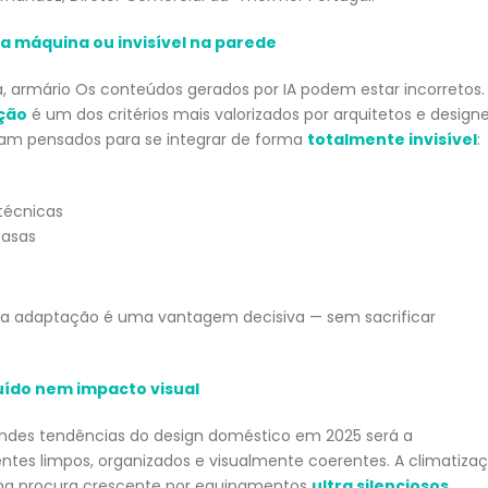
 a máquina ou invisível na parede
ação
é um dos critérios mais valorizados por arquitetos e designe
am pensados para se integrar de forma
totalmente invisível
:
técnicas
casas
ta adaptação é uma vantagem decisiva — sem sacrificar
uído nem impacto visual
des tendências do design doméstico em 2025 será a
entes limpos, organizados e visualmente coerentes. A climatiza
a procura crescente por equipamentos
ultra silenciosos
,