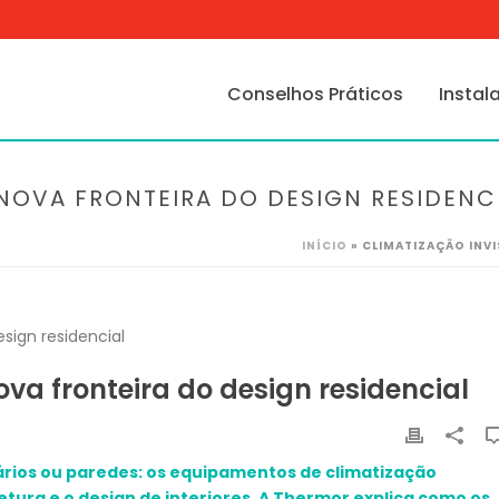
Conselhos Práticos
Instal
A NOVA FRONTEIRA DO DESIGN RESIDENC
INÍCIO
»
CLIMATIZAÇÃO INVI
nova fronteira do design residencial
ários ou paredes: os equipamentos de climatização
etura e o design de interiores. A Thermor explica como os