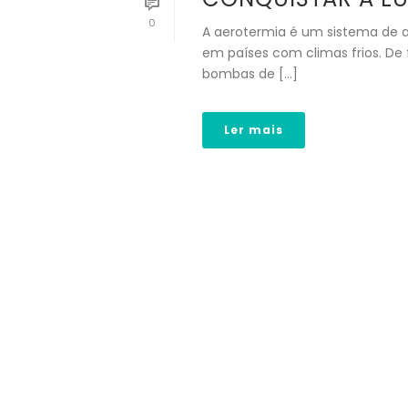
0
A aerotermia é um sistema de 
em países com climas frios. De 
bombas de [...]
Ler mais