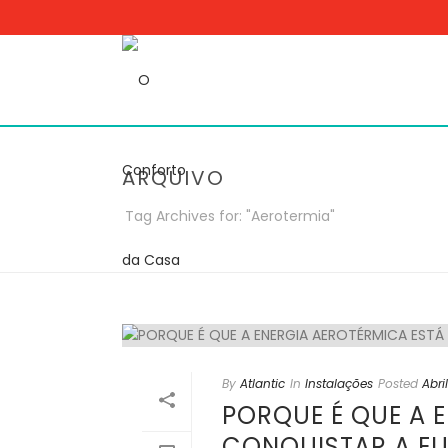
ARQUIVO
Tag Archives for: "Aerotermia"
By
Atlantic
In
Instalações
Posted
Abri
PORQUE É QUE A 
CONQUISTAR A E