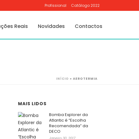
Profissional
Catálogo 2022
ações Reais
Novidades
Contactos
INÍCIO
»
AEROTERMIA
MAIS LIDOS
Bomba Explorer da
Atlantic é “Escolha
Recomendada” da
DECO
Janeiro 30, 2017