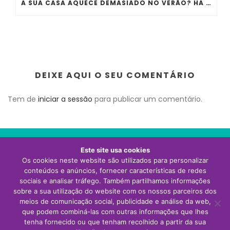
A SUA CASA AQUECE DEMASIADO NO VERÃO? HÁ ERROS QUE QUASE TODA A GENTE COMETE
DEIXE AQUI O SEU COMENTÁRIO
Tem de
iniciar a sessão
para publicar um comentário.
Este site usa cookies
Os cookies neste website são utilizados para personalizar
Visite o site da Thermor Portugal
conteúdos e anúncios, fornecer características de redes
sociais e analisar tráfego. Também partilhamos informações
sobre a sua utilização do website com os nossos parceiros dos
meios de comunicação social, publicidade e análise da web,
que podem combiná-las com outras informações que lhes
tenha fornecido ou que tenham recolhido a partir da sua