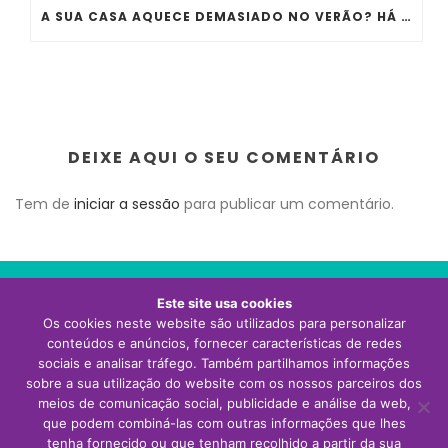
A SUA CASA AQUECE DEMASIADO NO VERÃO? HÁ ERROS QUE QUASE TODA A GENTE COMETE
DEIXE AQUI O SEU COMENTÁRIO
Tem de
iniciar a sessão
para publicar um comentário.
Este site usa cookies
Os cookies neste website são utilizados para personalizar
Visite o site da Thermor Portugal
conteúdos e anúncios, fornecer características de redes
sociais e analisar tráfego. Também partilhamos informações
sobre a sua utilização do website com os nossos parceiros dos
meios de comunicação social, publicidade e análise da web,
que podem combiná-las com outras informações que lhes
tenha fornecido ou que tenham recolhido a partir da sua