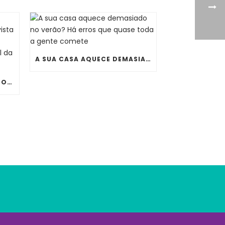
A SUA CASA AQUECE DEMASIADO NO VERÃO? HÁ ERROS QUE QUASE TODA A GENTE COMETE
JÁ NINGUÉM QUER UM TERMOACUMULADOR ENORME À VISTA NA COZINHA OU NA LAVANDARIA. CONHEÇA O NOVO ONIX ESSENTIAL DA THERMOR