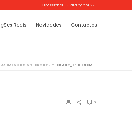
Profissional
Catálogo 2022
ações Reais
Novidades
Contactos
 SUA CASA COM A THERMOR
»
THERMOR_EFICIENCIA
0