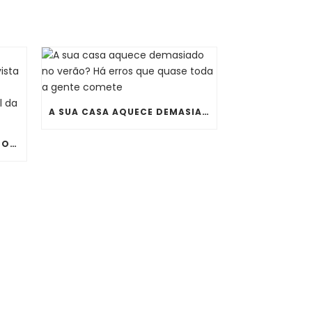
A SUA CASA AQUECE DEMASIADO NO VERÃO? HÁ ERROS QUE QUASE TODA A GENTE COMETE
JÁ NINGUÉM QUER UM TERMOACUMULADOR ENORME À VISTA NA COZINHA OU NA LAVANDARIA. CONHEÇA O NOVO ONIX ESSENTIAL DA THERMOR