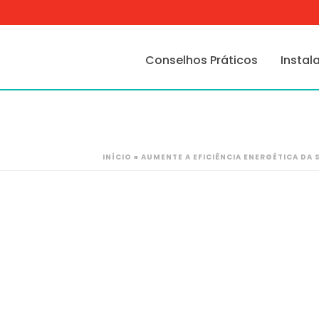
Conselhos Práticos
Instal
INÍCIO
»
AUMENTE A EFICIÊNCIA ENERGÉTICA DA