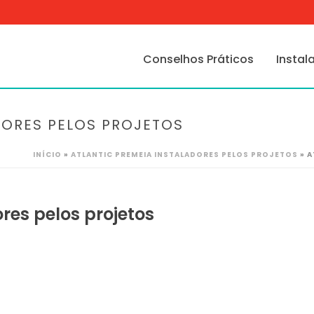
Conselhos Práticos
Instal
DORES PELOS PROJETOS
INÍCIO
»
ATLANTIC PREMEIA INSTALADORES PELOS PROJETOS
»
A
res pelos projetos