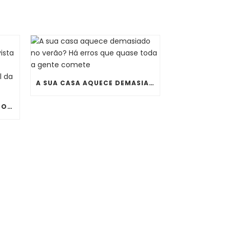
A SUA CASA AQUECE DEMASIADO NO VERÃO? HÁ ERROS QUE QUASE TODA A GENTE COMETE
JÁ NINGUÉM QUER UM TERMOACUMULADOR ENORME À VISTA NA COZINHA OU NA LAVANDARIA. CONHEÇA O NOVO ONIX ESSENTIAL DA THERMOR