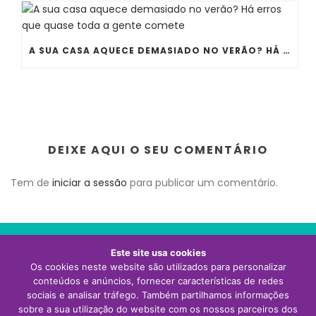
A SUA CASA AQUECE DEMASIADO NO VERÃO? HÁ ERROS QUE QUASE TODA A GENTE COMETE
DEIXE AQUI O SEU COMENTÁRIO
Tem de
iniciar a sessão
para publicar um comentário.
Este site usa cookies
Os cookies neste website são utilizados para personalizar
Visite o site da Thermor Portugal
conteúdos e anúncios, fornecer características de redes
sociais e analisar tráfego. Também partilhamos informações
sobre a sua utilização do website com os nossos parceiros dos