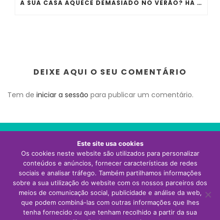
A SUA CASA AQUECE DEMASIADO NO VERÃO? HÁ ERROS QUE QUASE TODA A GENTE COMETE
DEIXE AQUI O SEU COMENTÁRIO
Tem de
iniciar a sessão
para publicar um comentário.
Este site usa cookies
Os cookies neste website são utilizados para personalizar
Visite o site da Thermor Portugal
conteúdos e anúncios, fornecer características de redes
sociais e analisar tráfego. Também partilhamos informações
sobre a sua utilização do website com os nossos parceiros dos
meios de comunicação social, publicidade e análise da web,
que podem combiná-las com outras informações que lhes
tenha fornecido ou que tenham recolhido a partir da sua