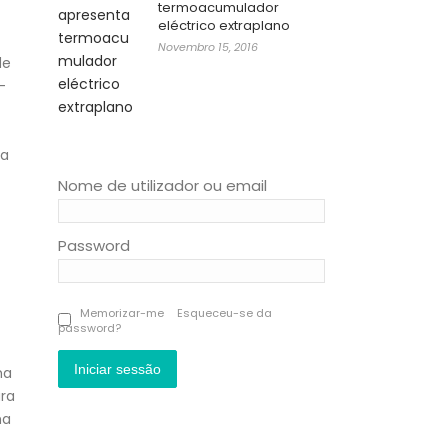
termoacumulador
eléctrico extraplano
Novembro 15, 2016
de
-
ra
Nome de utilizador ou email
Password
Memorizar-me
Esqueceu-se da
password?
Iniciar sessão
ma
ra
ma