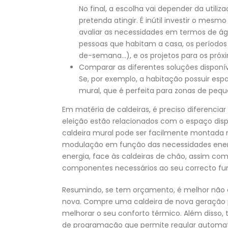
No final, a escolha vai depender da utili
pretenda atingir. É inútil investir o me
avaliar as necessidades em termos de á
pessoas que habitam a casa, os períodos 
de-semana…), e os projetos para os próx
Comparar as diferentes soluções disponív
Se, por exemplo, a habitação possuir espa
mural, que é perfeita para zonas de peq
Em matéria de caldeiras, é preciso diferencia
eleição estão relacionados com o espaço disp
caldeira mural pode ser facilmente montad
modulação em função das necessidades energ
energia, face às caldeiras de chão, assim c
componentes necessários ao seu correcto f
Resumindo, se tem orçamento, é melhor não es
nova. Compre uma caldeira de nova geração 
melhorar o seu conforto térmico. Além disso
de programação que permite regular automat