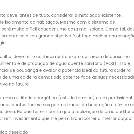
 deve, antes de tudo, considerar a instalação existente.
o de isolamento da habitação. Mesmo com o sistema de
será muito difícil aquecer uma casa mal isolada. Como tal, de
olamento se o seu grande objetivo é obter a melhor combinaçã
ia;
scolha: deve ter o conhecimento exato da média de consumo
mento e de produção de água quente sanitária (AQS). Isso é
cial de poupança e avaliar a potência ideal da futura caldeira.
a de uma caldeira demasiado potente face às suas necessidade
tivo na fatura;
ar uma auditoria energética (estudo térmico) a um profissional
iar os pontos fortes e os pontos fracos da habitação e dá-lhe o
aldeira. Há que ter em conta que a realização de uma auditori
r um investimento que lhe permitirá escolher a melhor opção
mico desejado