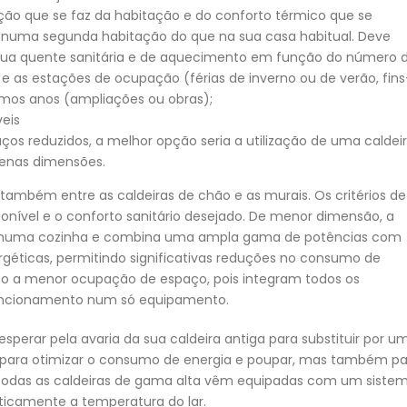
zação que se faz da habitação e do conforto térmico que se
smo numa segunda habitação do que na sua casa habitual. Deve
gua quente sanitária e de aquecimento em função do número 
e as estações de ocupação (férias de inverno ou de verão, fins
imos anos (ampliações ou obras);
eis
ços reduzidos, a melhor opção seria a utilização de uma caldei
uenas dimensões.
r também entre as caldeiras de chão e as murais. Os critérios de
onível e o conforto sanitário desejado. De menor dimensão, a
a numa cozinha e combina uma ampla gama de potências com
éticas, permitindo significativas reduções no consumo de
omo a menor ocupação de espaço, pois integram todos os
uncionamento num só equipamento.
perar pela avaria da sua caldeira antiga para substituir por u
para otimizar o consumo de energia e poupar, mas também pa
, todas as caldeiras de gama alta vêm equipadas com um siste
icamente a temperatura do lar.