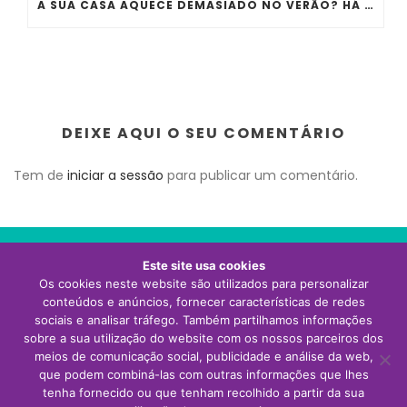
A SUA CASA AQUECE DEMASIADO NO VERÃO? HÁ ERROS QUE QUASE TODA A GENTE COMETE
DEIXE AQUI O SEU COMENTÁRIO
Tem de
iniciar a sessão
para publicar um comentário.
Este site usa cookies
Os cookies neste website são utilizados para personalizar
Visite o site da Thermor Portugal
conteúdos e anúncios, fornecer características de redes
sociais e analisar tráfego. Também partilhamos informações
sobre a sua utilização do website com os nossos parceiros dos
meios de comunicação social, publicidade e análise da web,
que podem combiná-las com outras informações que lhes
tenha fornecido ou que tenham recolhido a partir da sua