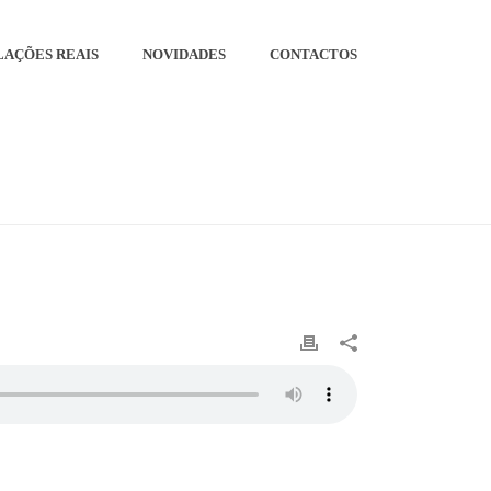
LAÇÕES REAIS
NOVIDADES
CONTACTOS
INÍCIO
»
20191108-BCC-FALCA-THERMOR-AMOR-20S